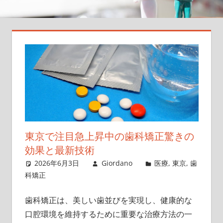
た
め
の
正
し
い
道
案
内、
あ
東京で注目急上昇中の歯科矯正驚きの
な
た
効果と最新技術
の
2026年6月3日
Giordano
医療
,
東京
,
歯
リ
科矯正
ス
ク
歯科矯正は、美しい歯並びを実現し、健康的な
を
口腔環境を維持するために重要な治療方法の一