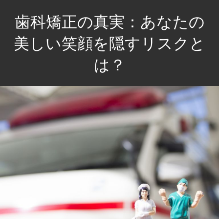
コ
歯科矯正の真実：あなたの
ン
テ
美しい笑顔を隠すリスクと
ン
は？
ツ
へ
美
ス
し
キ
い
ッ
笑
プ
顔
を
手
に
入
れ
る