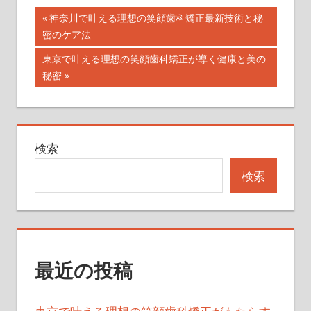
投
前
神奈川で叶える理想の笑顔歯科矯正最新技術と秘
の
密のケア法
稿
記
次
東京で叶える理想の笑顔歯科矯正が導く健康と美の
ナ
事:
の
秘密
記
ビ
事:
ゲ
検索
ー
検索
シ
ョ
ン
最近の投稿