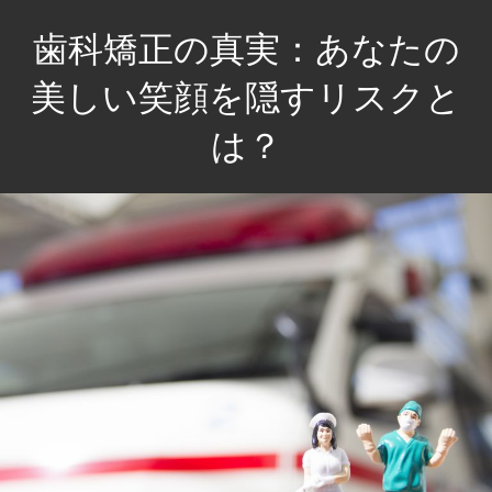
コ
歯科矯正の真実：あなたの
ン
テ
美しい笑顔を隠すリスクと
ン
は？
ツ
へ
美
ス
し
キ
い
ッ
笑
プ
顔
を
手
に
入
れ
る