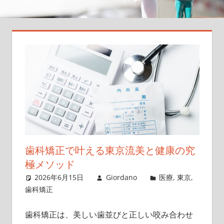
た
め
の
正
し
い
道
案
内、
あ
な
歯科矯正で叶える東京流美と健康の究
た
の
極メソッド
リ
2026年6月15日
Giordano
医療
,
東京
,
ス
歯科矯正
ク
を
歯科矯正は、美しい歯並びと正しい咬み合わせ