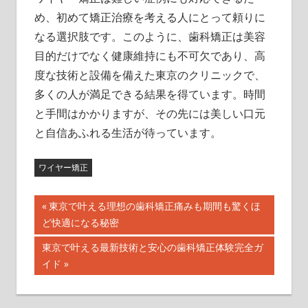
め、初めて矯正治療を考える人にとって頼りに
なる選択肢です。このように、歯科矯正は美容
目的だけでなく健康維持にも不可欠であり、高
度な技術と設備を備えた東京のクリニックで、
多くの人が満足できる結果を得ています。時間
と手間はかかりますが、その先には美しい口元
と自信あふれる生活が待っています。
ワイヤー矯正
投
前
東京で叶える理想の歯科矯正痛みも期間も驚くほ
の
ど快適になる秘密
稿
記
次
東京で叶える最新技術と安心の歯科矯正体験完全ガ
ナ
事:
の
イド
記
ビ
事: